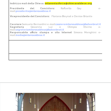
Indirizzo mail della Chiesa:
milanoviasforza@chiesavaldese.org
Presidente del Concistoro:
Raffaella Gay e-
mail:
presidente@milanovaldese.it
Vicepresidente del Concistoro:
Floriana Bleynat e Denise Briante
Cassiere
Samuele Bernardini e-mail:
cassieremilanovaldese@fastwebnet.it
Segreteria
Giovanna Lui e Olimpia Eterno e-
mail:
segreteriamilanovaldese@fastwebnet.it
Responsabile ufficio stampa e sito Internet
Simona Menghini
e-
mail:
media@milanovaldese.it